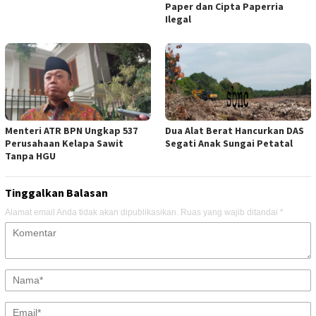
Paper dan Cipta Paperria
Ilegal
Menteri ATR BPN Ungkap 537
Dua Alat Berat Hancurkan DAS
Perusahaan Kelapa Sawit
Segati Anak Sungai Petatal
Tanpa HGU
Tinggalkan Balasan
Alamat email Anda tidak akan dipublikasikan.
Ruas yang wajib ditandai
*